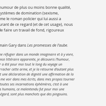
 d’humour de plus ou moins bonne qualité,
s systèmes de domination (sexisme,
 le roman policier qui lui aussi a
ourant de ce regard (et de cet usage), nous
e faire un travail de fond, rigoureux
Romain Gary dans
Les promesses de l’aube
.
 me réfugier dans un monde imaginaire et à y vivre,
ence littéraire apparente, je découvris l’humour,
r a été pour moi tout le long du voyage un
racher cette arme, et je la retourne d’autant plus
st une déclaration de dignité une affirmation de la
de me voir dans mes écrits, dans mes propos tourner
 toutes ses incarnations éphémères, c’est à une
orts humains, ce malentendu fut pour moi une
t égard, sont plus manchots que des pingouins.