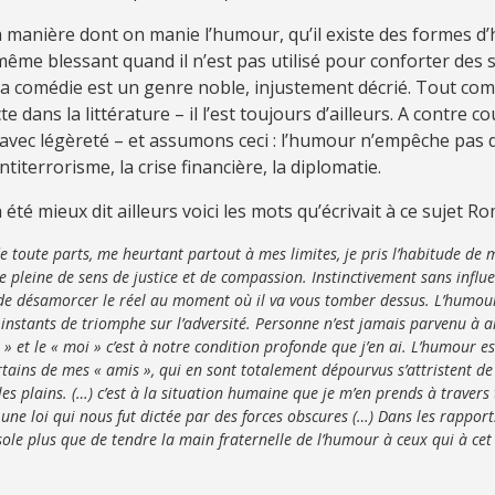
 à la manière dont on manie l’humour, qu’il existe des formes
 même blessant quand il n’est pas utilisé pour conforter de
 comédie est un genre noble, injustement décrié. Tout comme
ans la littérature – il l’est toujours d’ailleurs. A contre c
avec légèreté – et assumons ceci : l’humour n’empêche pas d
ntiterrorisme, la crise financière, la diplomatie.
été mieux dit ailleurs voici les mots qu’écrivait à ce sujet 
 de toute parts, me heurtant partout à mes limites, je pris l’habitude de
ie pleine de sens de justice et de compassion. Instinctivement sans influ
e de désamorcer le réel au moment où il va vous tomber dessus. L’humou
instants de triomphe sur l’adversité. Personne n’est jamais parvenu à ar
 » et le « moi » c’est à notre condition profonde que j’en ai. L’humour e
ertains de mes « amis », qui en sont totalement dépourvus s’attristent 
es plains. (…) c’est à la situation humaine que je m’en prends à travers
à une loi qui nous fut dictée par des forces obscures (…) Dans les rapp
isole plus que de tendre la main fraternelle de l’humour à ceux qui à ce